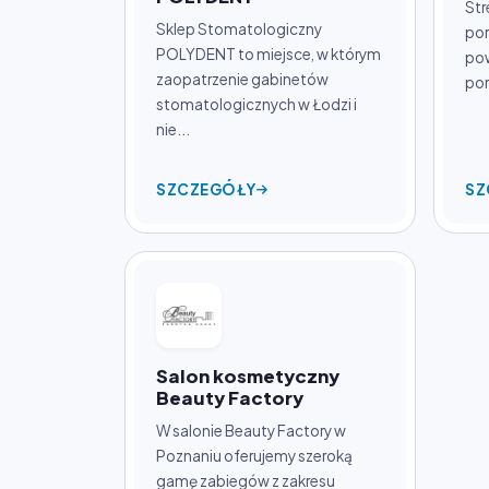
Str
Sklep Stomatologiczny
por
POLYDENT to miejsce, w którym
pow
zaopatrzenie gabinetów
por
stomatologicznych w Łodzi i
nie...
SZCZEGÓŁY
SZ
Salon kosmetyczny
Beauty Factory
W salonie Beauty Factory w
Poznaniu oferujemy szeroką
gamę zabiegów z zakresu