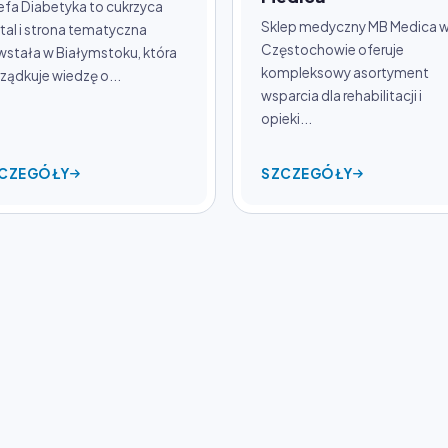
efa Diabetyka to cukrzyca
Sklep medyczny MB Medica 
tal i strona tematyczna
Częstochowie oferuje
stała w Białymstoku, która
kompleksowy asortyment
ządkuje wiedzę o...
wsparcia dla rehabilitacji i
opieki...
CZEGÓŁY
SZCZEGÓŁY