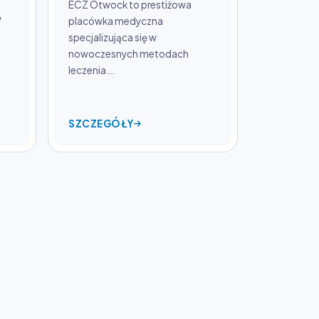
ECZ Otwock to prestiżowa
w
placówka medyczna
specjalizująca się w
nowoczesnych metodach
leczenia...
SZCZEGÓŁY