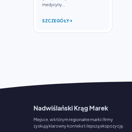
medycyny...
SZCZEGÓŁY
Nadwiślański Krąg Marek
Miejsce, w którym regionalne marki i firmy
zyskują klarowny kontekst i lepszą ekspozycję.