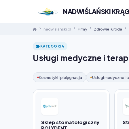
NADWIŚLAŃSKI KRĄ
nadwislanski.pl
Firmy
Zdrowie i uroda
KATEGORIA
Usługi medyczne i terap
Kosmetyki i pielęgnacja
Usługi medyczne i t
Sklep stomatologiczny
St
POLYDENT