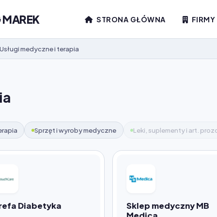
G MAREK
STRONA GŁÓWNA
FIRMY
Usługi medyczne i terapia
ia
erapia
Sprzęt i wyroby medyczne
Leki, suplementy i art. pr
refa Diabetyka
Sklep medyczny MB
Medica