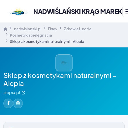
NADWIŚLAŃSKI KRĄG MAREK
nadwislanski.pl
Firmy
Zdrowie i uroda
Kosmetyki i pielęgnacja
Sklep z kosmetykami naturalnymi - Alepia
Sklep z kosmetykami naturalnymi -
Alepia
alepia.pl