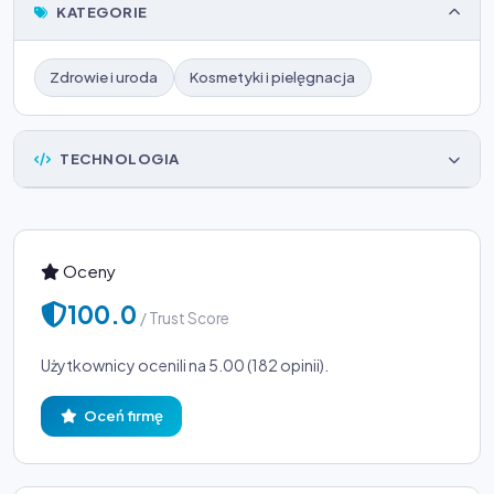
KATEGORIE
Zdrowie i uroda
Kosmetyki i pielęgnacja
TECHNOLOGIA
Oceny
100.0
/ Trust Score
Użytkownicy ocenili na 5.00 (182 opinii).
Oceń firmę