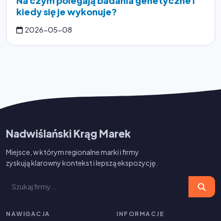
Na czym polegają badania genetyczne i
kiedy się je wykonuje?
2026-05-08
Nadwiślański Krąg Marek
Miejsce, w którym regionalne marki i firmy
zyskują klarowny kontekst i lepszą ekspozycję.
NAWIGACJA
INFORMACJE