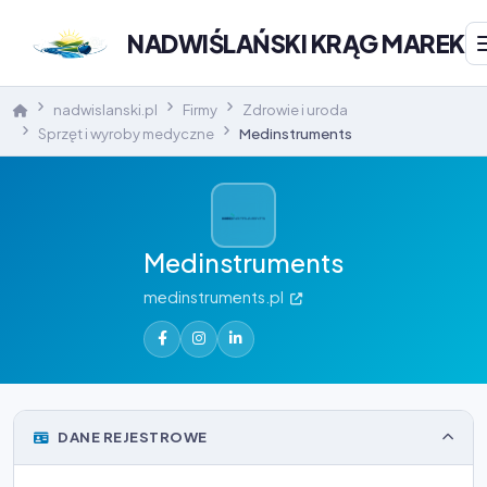
NADWIŚLAŃSKI KRĄG MAREK
nadwislanski.pl
Firmy
Zdrowie i uroda
Sprzęt i wyroby medyczne
Medinstruments
Medinstruments
medinstruments.pl
DANE REJESTROWE