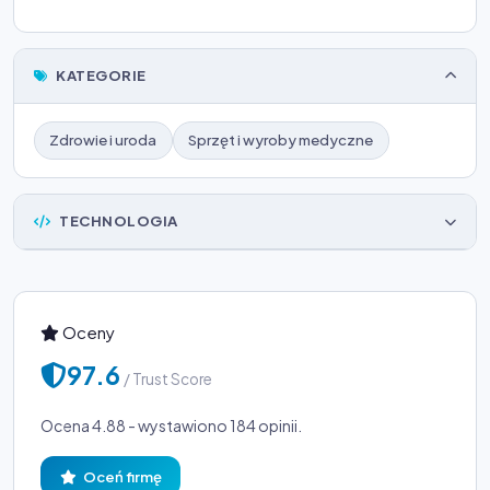
KATEGORIE
Zdrowie i uroda
Sprzęt i wyroby medyczne
TECHNOLOGIA
Oceny
97.6
/ Trust Score
Ocena 4.88 - wystawiono 184 opinii.
Oceń firmę