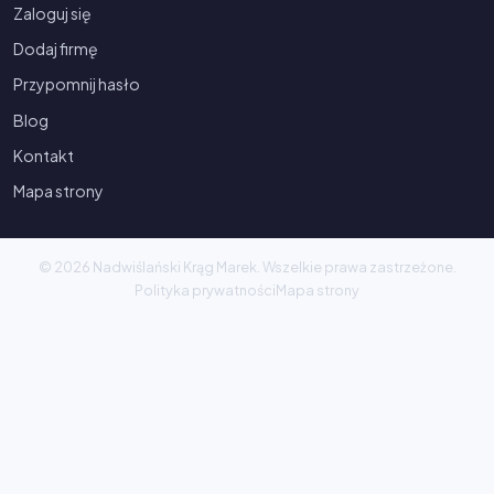
Zaloguj się
Dodaj firmę
Przypomnij hasło
Blog
Kontakt
Mapa strony
© 2026 Nadwiślański Krąg Marek. Wszelkie prawa zastrzeżone.
Polityka prywatności
Mapa strony