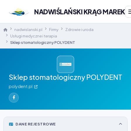
NADWIŚLAŃSKI KRĄG MAREK
nadwislanski.pl
Firmy
Zdrowie i uroda
Usługi medyczne i terapia
Sklep stomatologiczny POLYDENT
Sklep stomatologiczny POLYDENT
polydent.pl
DANE REJESTROWE