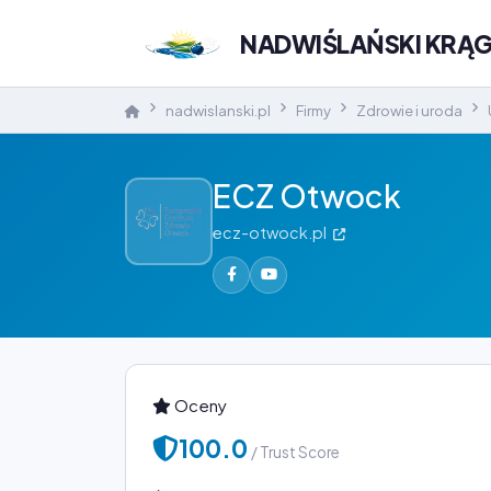
NADWIŚLAŃSKI KRĄ
nadwislanski.pl
Firmy
Zdrowie i uroda
ECZ Otwock
ecz-otwock.pl
Oceny
100.0
/ Trust Score