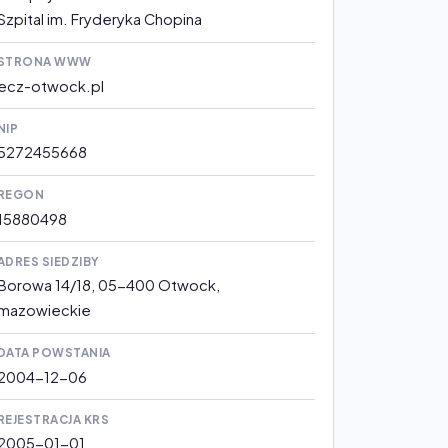
Szpital im. Fryderyka Chopina
STRONA WWW
ecz-otwock.pl
NIP
5272455668
REGON
15880498
ADRES SIEDZIBY
Borowa 14/18, 05-400 Otwock,
mazowieckie
DATA POWSTANIA
2004-12-06
REJESTRACJA KRS
2005-01-01