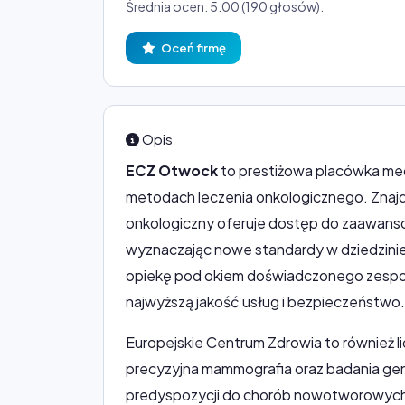
Średnia ocen: 5.00 (190 głosów).
Oceń firmę
Opis
ECZ Otwock
to prestiżowa placówka me
metodach leczenia onkologicznego. Znajdu
onkologiczny oferuje dostęp do zaawans
wyznaczając nowe standardy w dziedzini
opiekę pod okiem doświadczonego zespoł
najwyższą jakość usług i bezpieczeństwo.
Europejskie Centrum Zdrowia to również lid
precyzyjna mammografia oraz badania gene
predyspozycji do chorób nowotworowych. O