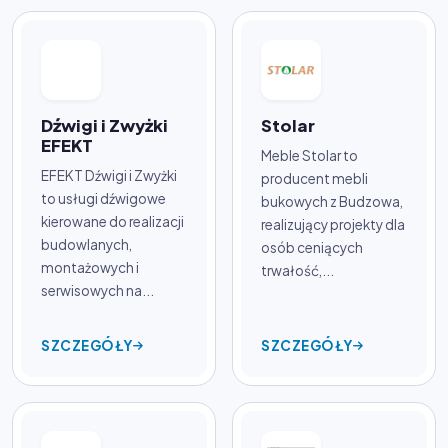
Dźwigi i Zwyżki
Stolar
EFEKT
Meble Stolar to
EFEKT Dźwigi i Zwyżki
producent mebli
to usługi dźwigowe
bukowych z Budzowa,
kierowane do realizacji
realizujący projekty dla
budowlanych,
osób ceniących
montażowych i
trwałość,...
serwisowych na...
SZCZEGÓŁY
SZCZEGÓŁY