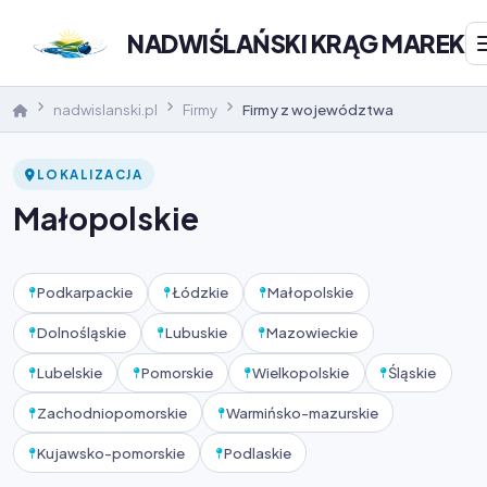
NADWIŚLAŃSKI KRĄG MAREK
nadwislanski.pl
Firmy
Firmy z województwa
LOKALIZACJA
Małopolskie
Podkarpackie
Łódzkie
Małopolskie
Dolnośląskie
Lubuskie
Mazowieckie
Lubelskie
Pomorskie
Wielkopolskie
Śląskie
Zachodniopomorskie
Warmińsko-mazurskie
Kujawsko-pomorskie
Podlaskie