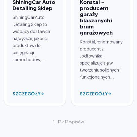
ShiningCar Auto
Konstal -
Detailing Sklep
producent
garaży
ShiningCar Auto
blaszanych i
Detailing Sklep to
bram
wiodący dostawca
garażowych
najwyższej jakości
Konstal, renomowany
produktów do
producent z
pielęgnacji
Jodłownika,
samochodów,...
specjalizuje się w
tworzeniu solidnych i
funkcjonalnych...
SZCZEGÓŁY
SZCZEGÓŁY
1 - 12 z 12 wpisów