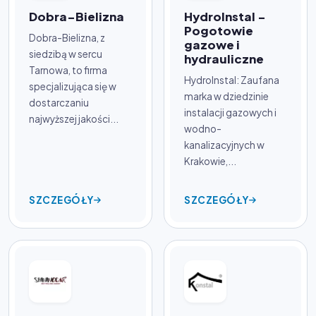
Dobra-Bielizna
HydroInstal -
Pogotowie
Dobra-Bielizna, z
gazowe i
siedzibą w sercu
hydrauliczne
Tarnowa, to firma
HydroInstal: Zaufana
specjalizująca się w
marka w dziedzinie
dostarczaniu
instalacji gazowych i
najwyższej jakości...
wodno-
kanalizacyjnych w
Krakowie,...
SZCZEGÓŁY
SZCZEGÓŁY