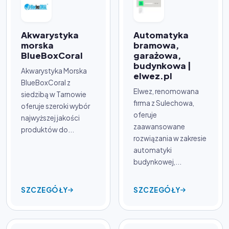
Akwarystyka
Automatyka
morska
bramowa,
BlueBoxCoral
garażowa,
budynkowa |
Akwarystyka Morska
elwez.pl
BlueBoxCoral z
Elwez, renomowana
siedzibą w Tarnowie
firma z Sulechowa,
oferuje szeroki wybór
oferuje
najwyższej jakości
zaawansowane
produktów do...
rozwiązania w zakresie
automatyki
budynkowej,...
SZCZEGÓŁY
SZCZEGÓŁY