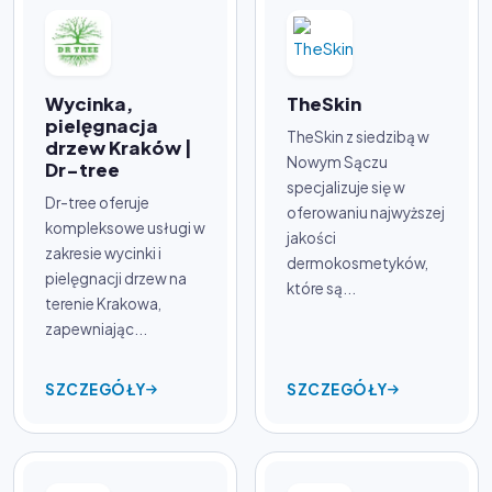
Wycinka,
TheSkin
pielęgnacja
TheSkin z siedzibą w
drzew Kraków |
Nowym Sączu
Dr-tree
specjalizuje się w
Dr-tree oferuje
oferowaniu najwyższej
kompleksowe usługi w
jakości
zakresie wycinki i
dermokosmetyków,
pielęgnacji drzew na
które są...
terenie Krakowa,
zapewniając...
SZCZEGÓŁY
SZCZEGÓŁY