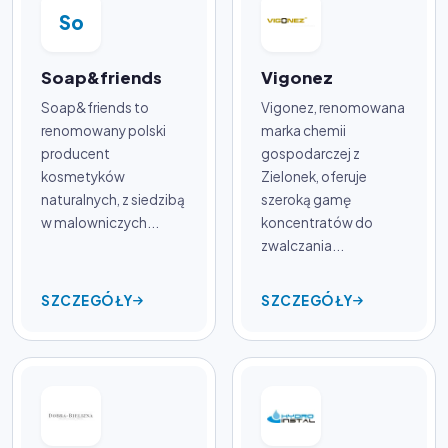
So
Soap&friends
Vigonez
Soap&friends to
Vigonez, renomowana
renomowany polski
marka chemii
producent
gospodarczej z
kosmetyków
Zielonek, oferuje
naturalnych, z siedzibą
szeroką gamę
w malowniczych...
koncentratów do
zwalczania...
SZCZEGÓŁY
SZCZEGÓŁY