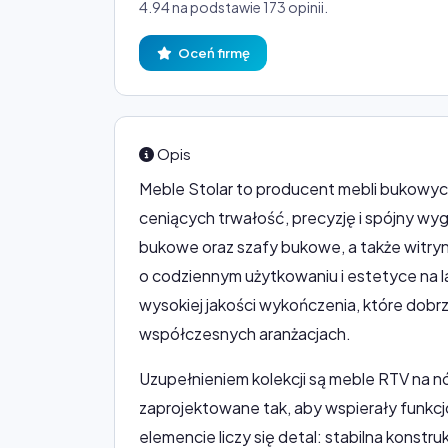
4.94 na podstawie 173 opinii.
Oceń firmę
Opis
Meble Stolar to producent mebli bukowych
ceniących trwałość, precyzję i spójny wy
bukowe oraz szafy bukowe, a także witry
o codziennym użytkowaniu i estetyce na la
wysokiej jakości wykończenia, które dobrz
współczesnych aranżacjach.
Uzupełnieniem kolekcji są meble RTV na nó
zaprojektowane tak, aby wspierały funkcj
elemencie liczy się detal: stabilna konst