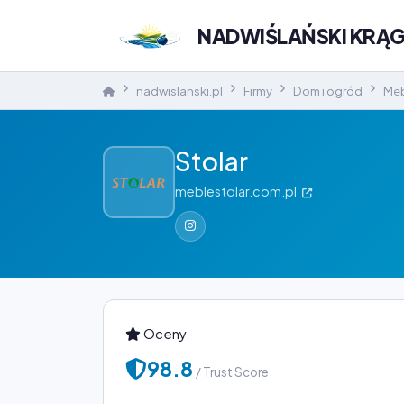
NADWIŚLAŃSKI KRĄ
nadwislanski.pl
Firmy
Dom i ogród
Me
Stolar
meblestolar.com.pl
Oceny
98.8
/ Trust Score