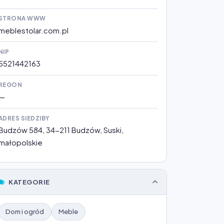
STRONA WWW
meblestolar.com.pl
NIP
5521442163
REGON
—
ADRES SIEDZIBY
Budzów 584, 34-211 Budzów, Suski,
małopolskie
KATEGORIE
Dom i ogród
Meble