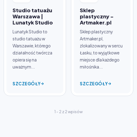
Studio tatuażu
Sklep
Warszawa |
plastyczny -
Lunatyk Studio
Artmaker.pl
Lunatyk Studio to
Sklep plastyczny
studio tatuażu w
Artmaker.pl,
Warszawie, którego
zlokalizowany w sercu
działalność twórcza
Łasku, to wyjątkowe
opiera się na
miejsce dla każdego
uważnym...
miłośnika...
SZCZEGÓŁY
SZCZEGÓŁY
1 - 2 z 2 wpisów