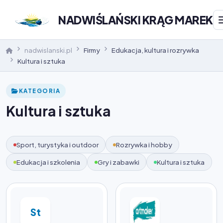
NADWIŚLAŃSKI KRĄG MAREK
nadwislanski.pl
Firmy
Edukacja, kultura i rozrywka
Kultura i sztuka
KATEGORIA
Kultura i sztuka
Sport, turystyka i outdoor
Rozrywka i hobby
Edukacja i szkolenia
Gry i zabawki
Kultura i sztuka
St