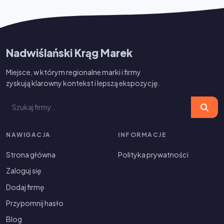
Nadwiślański Krąg Marek
Miejsce, w którym regionalne marki i firmy
zyskują klarowny kontekst i lepszą ekspozycję.
NAWIGACJA
INFORMACJE
Strona główna
Polityka prywatności
Zaloguj się
Dodaj firmę
Przypomnij hasło
Blog