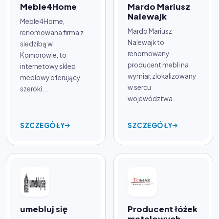
Meble4Home
Mardo Mariusz
Nalewajk
Meble4Home,
Mardo Mariusz
renomowana firma z
Nalewajk to
siedzibą w
renomowany
Komorowie, to
producent mebli na
internetowy sklep
wymiar, zlokalizowany
meblowy oferujący
w sercu
szeroki...
województwa...
SZCZEGÓŁY
SZCZEGÓŁY
umebluj się
Producent łóżek
metalowych -