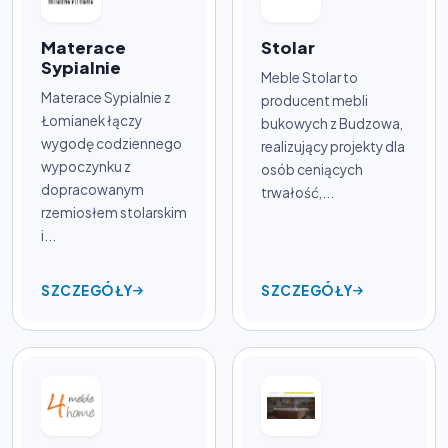
Materace
Stolar
Sypialnie
Meble Stolar to
Materace Sypialnie z
producent mebli
Łomianek łączy
bukowych z Budzowa,
wygodę codziennego
realizujący projekty dla
wypoczynku z
osób ceniących
dopracowanym
trwałość,...
rzemiosłem stolarskim
i...
SZCZEGÓŁY
SZCZEGÓŁY