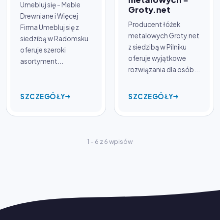
Umebluj się - Meble
Groty.net
Drewniane i Więcej
Producent łóżek
Firma Umebluj się z
metalowych Groty.net
siedzibą w Radomsku
z siedzibą w Pilniku
oferuje szeroki
oferuje wyjątkowe
asortyment...
rozwiązania dla osób...
SZCZEGÓŁY
SZCZEGÓŁY
1 - 6 z 6 wpisów