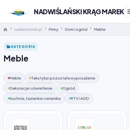
NADWIŚLAŃSKI KRĄG MAREK
nadwislanski.pl
Firmy
Dom i ogród
Meble
KATEGORIA
Meble
Meble
Tekstylia i pozostałe wyposażenie
Dekoracje i oświetlenie
Ogród
Kuchnia, łazienka i ceramika
RTV i AGD