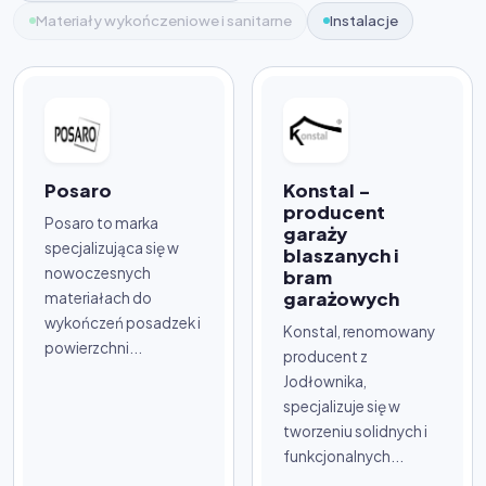
Materiały wykończeniowe i sanitarne
Instalacje
Posaro
Konstal -
producent
Posaro to marka
garaży
specjalizująca się w
blaszanych i
nowoczesnych
bram
garażowych
materiałach do
wykończeń posadzek i
Konstal, renomowany
powierzchni...
producent z
Jodłownika,
specjalizuje się w
tworzeniu solidnych i
funkcjonalnych...