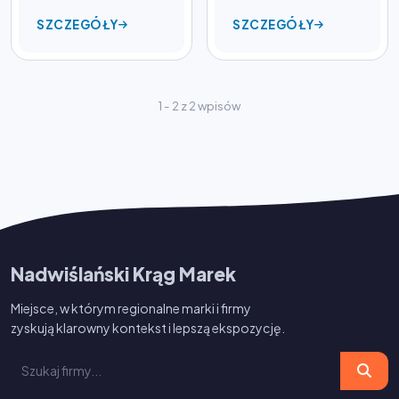
SZCZEGÓŁY
SZCZEGÓŁY
1 - 2 z 2 wpisów
Nadwiślański Krąg Marek
Miejsce, w którym regionalne marki i firmy
zyskują klarowny kontekst i lepszą ekspozycję.