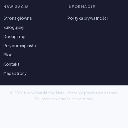
NAWIGACJA
INFORMACJE
Strona główna
Polityka prywatności
Zaloguj się
Dodaj firmę
Przypomnij hasło
Blog
Kontakt
Mapa strony
© 2026 Nadwiślański Krąg Marek. Wszelkie prawa zastrzeżone.
Polityka prywatności
Mapa strony