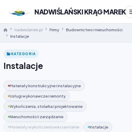
NADWIŚLAŃSKI KRĄG MAREK
nadwislanski.pl
Firmy
Budownictwo i nieruchomości
Instalacje
KATEGORIA
Instalacje
Materiały konstrukcyjne i instalacyjne
Usługi wykonawcze i remonty
Wykończenia, stolarka i projektowanie
Nieruchomości i zarządzanie
Materiały wykończeniowe i sanitarne
Instalacje