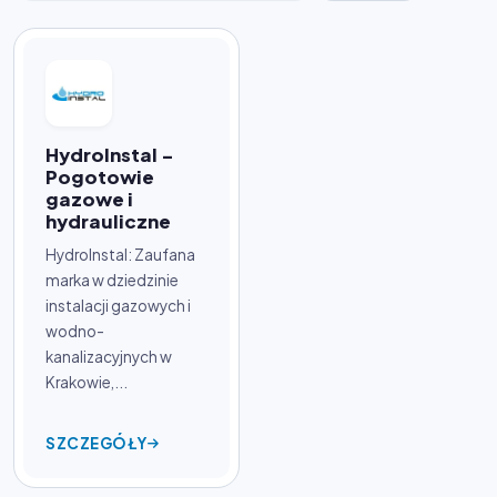
HydroInstal -
Pogotowie
gazowe i
hydrauliczne
HydroInstal: Zaufana
marka w dziedzinie
instalacji gazowych i
wodno-
kanalizacyjnych w
Krakowie,...
SZCZEGÓŁY