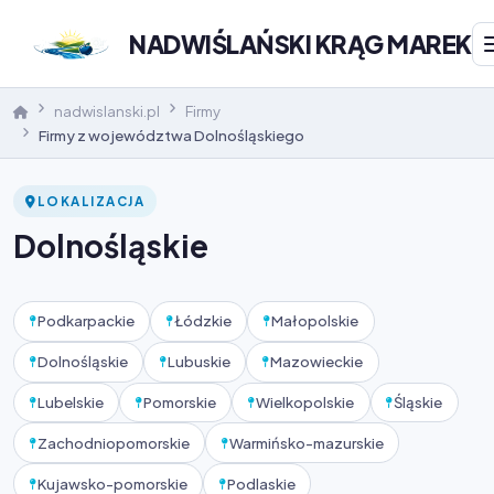
NADWIŚLAŃSKI KRĄG MAREK
nadwislanski.pl
Firmy
Firmy z województwa Dolnośląskiego
LOKALIZACJA
Dolnośląskie
Podkarpackie
Łódzkie
Małopolskie
Dolnośląskie
Lubuskie
Mazowieckie
Lubelskie
Pomorskie
Wielkopolskie
Śląskie
Zachodniopomorskie
Warmińsko-mazurskie
Kujawsko-pomorskie
Podlaskie