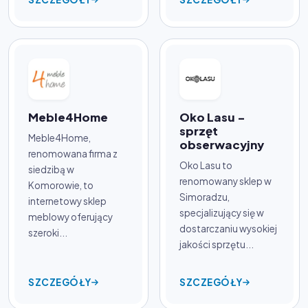
Meble4Home
Oko Lasu -
sprzęt
Meble4Home,
obserwacyjny
renomowana firma z
Oko Lasu to
siedzibą w
renomowany sklep w
Komorowie, to
Simoradzu,
internetowy sklep
specjalizujący się w
meblowy oferujący
dostarczaniu wysokiej
szeroki...
jakości sprzętu...
SZCZEGÓŁY
SZCZEGÓŁY