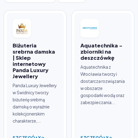
Biżuteria
Aquatechnika -
srebrna damska
zbiorniki na
| Sklep
deszczówkę
internetowy
Aquatechnika z
Panda Luxury
Wrocławia tworzy i
Jewellery
dostarcza rozwiązania
Panda Luxury Jewellery
w obszarze
w Świdnicy tworzy
gospodarki wodą oraz
biżuterię srebrną
zabezpieczania...
damską o wyraźnie
kolekcjonerskim
charakterze,...
SZCZEGÓŁY
SZCZEGÓŁY