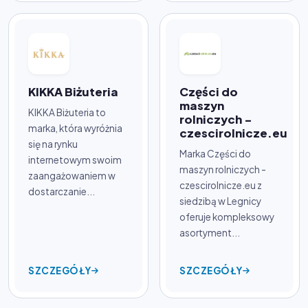
KIKKA Biżuteria
Części do
maszyn
KIKKA Biżuteria to
rolniczych -
marka, która wyróżnia
czescirolnicze.eu
się na rynku
Marka Części do
internetowym swoim
maszyn rolniczych -
zaangażowaniem w
czescirolnicze.eu z
dostarczanie...
siedzibą w Legnicy
oferuje kompleksowy
asortyment...
SZCZEGÓŁY
SZCZEGÓŁY