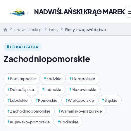
NADWIŚLAŃSKI KRĄG MAREK
nadwislanski.pl
Firmy
Firmy z województwa
LOKALIZACJA
Zachodniopomorskie
Podkarpackie
Łódzkie
Małopolskie
Dolnośląskie
Lubuskie
Mazowieckie
Lubelskie
Pomorskie
Wielkopolskie
Śląskie
Zachodniopomorskie
Warmińsko-mazurskie
Kujawsko-pomorskie
Podlaskie