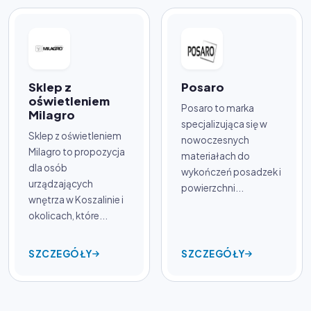
Sklep z
Posaro
oświetleniem
Posaro to marka
Milagro
specjalizująca się w
Sklep z oświetleniem
nowoczesnych
Milagro to propozycja
materiałach do
dla osób
wykończeń posadzek i
urządzających
powierzchni...
wnętrza w Koszalinie i
okolicach, które...
SZCZEGÓŁY
SZCZEGÓŁY