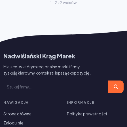
1 - 2 z 2 wpisów
Nadwiślański Krąg Marek
Miejsce, w którym regionalne marki i firmy
zyskują klarowny kontekst i lepszą ekspozycję.
NAWIGACJA
INFORMACJE
Strona główna
Polityka prywatności
Zaloguj się