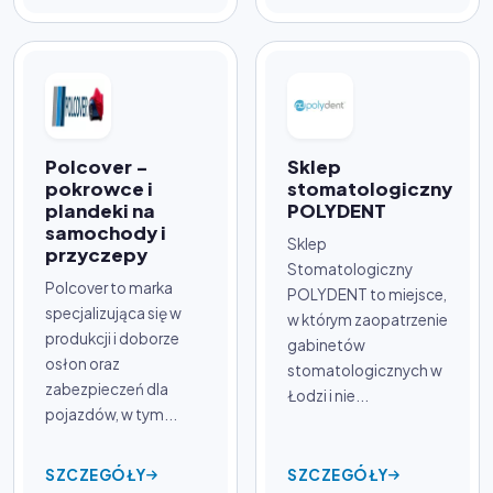
Polcover -
Sklep
pokrowce i
stomatologiczny
plandeki na
POLYDENT
samochody i
Sklep
przyczepy
Stomatologiczny
Polcover to marka
POLYDENT to miejsce,
specjalizująca się w
w którym zaopatrzenie
produkcji i doborze
gabinetów
osłon oraz
stomatologicznych w
zabezpieczeń dla
Łodzi i nie...
pojazdów, w tym...
SZCZEGÓŁY
SZCZEGÓŁY