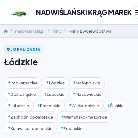
NADWIŚLAŃSKI KRĄG MAREK
nadwislanski.pl
Firmy
Firmy z województwa
LOKALIZACJA
Łódzkie
Podkarpackie
Łódzkie
Małopolskie
Dolnośląskie
Lubuskie
Mazowieckie
Lubelskie
Pomorskie
Wielkopolskie
Śląskie
Zachodniopomorskie
Warmińsko-mazurskie
Kujawsko-pomorskie
Podlaskie