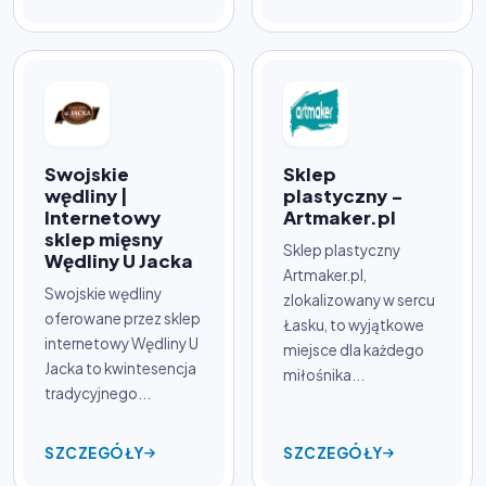
Swojskie
Sklep
wędliny |
plastyczny -
Internetowy
Artmaker.pl
sklep mięsny
Sklep plastyczny
Wędliny U Jacka
Artmaker.pl,
Swojskie wędliny
zlokalizowany w sercu
oferowane przez sklep
Łasku, to wyjątkowe
internetowy Wędliny U
miejsce dla każdego
Jacka to kwintesencja
miłośnika...
tradycyjnego...
SZCZEGÓŁY
SZCZEGÓŁY