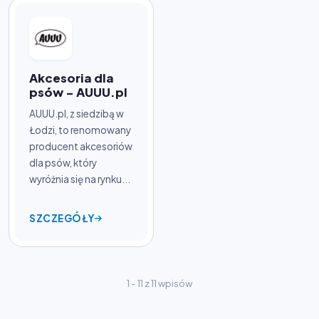
Akcesoria dla
psów - AUUU.pl
AUUU.pl, z siedzibą w
Łodzi, to renomowany
producent akcesoriów
dla psów, który
wyróżnia się na rynku...
SZCZEGÓŁY
1 - 11 z 11 wpisów