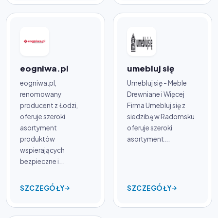
eogniwa.pl
umebluj się
eogniwa.pl,
Umebluj się - Meble
renomowany
Drewniane i Więcej
producent z Łodzi,
Firma Umebluj się z
oferuje szeroki
siedzibą w Radomsku
asortyment
oferuje szeroki
produktów
asortyment...
wspierających
bezpieczne i...
SZCZEGÓŁY
SZCZEGÓŁY