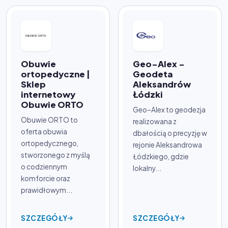
Obuwie
Geo–Alex -
ortopedyczne |
Geodeta
Sklep
Aleksandrów
internetowy
Łódzki
Obuwie ORTO
Geo–Alex to geodezja
Obuwie ORTO to
realizowana z
oferta obuwia
dbałością o precyzję w
ortopedycznego,
rejonie Aleksandrowa
stworzonego z myślą
Łódzkiego, gdzie
o codziennym
lokalny...
komforcie oraz
prawidłowym...
SZCZEGÓŁY
SZCZEGÓŁY