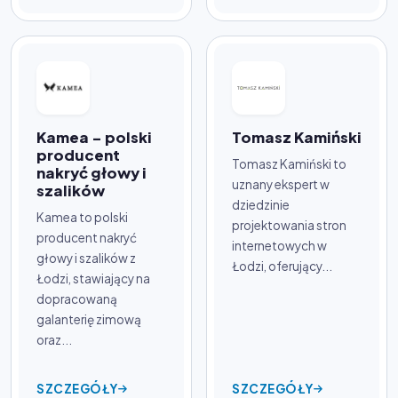
Kamea - polski
Tomasz Kamiński
producent
Tomasz Kamiński to
nakryć głowy i
uznany ekspert w
szalików
dziedzinie
Kamea to polski
projektowania stron
producent nakryć
internetowych w
głowy i szalików z
Łodzi, oferujący...
Łodzi, stawiający na
dopracowaną
galanterię zimową
oraz...
SZCZEGÓŁY
SZCZEGÓŁY