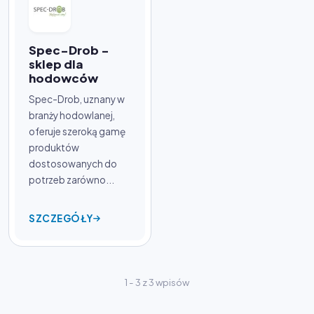
Spec-Drob -
sklep dla
hodowców
Spec-Drob, uznany w
branży hodowlanej,
oferuje szeroką gamę
produktów
dostosowanych do
potrzeb zarówno...
SZCZEGÓŁY
1 - 3 z 3 wpisów