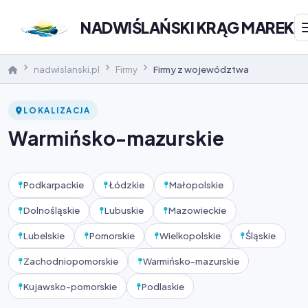
NADWIŚLAŃSKI KRĄG MAREK
nadwislanski.pl
Firmy
Firmy z województwa
LOKALIZACJA
Warmińsko-mazurskie
Podkarpackie
Łódzkie
Małopolskie
Dolnośląskie
Lubuskie
Mazowieckie
Lubelskie
Pomorskie
Wielkopolskie
Śląskie
Zachodniopomorskie
Warmińsko-mazurskie
Kujawsko-pomorskie
Podlaskie