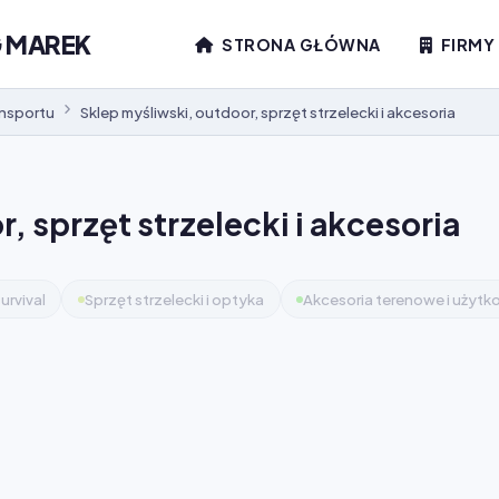
G MAREK
STRONA GŁÓWNA
FIRMY
ansportu
Sklep myśliwski, outdoor, sprzęt strzelecki i akcesoria
, sprzęt strzelecki i akcesoria
urvival
Sprzęt strzelecki i optyka
Akcesoria terenowe i użyt