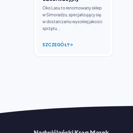
Oko Lasu to renomowany sklep
w Simoradzu, specjalizujący się
w dostarczaniu wysokiej jakości
sprzętu...
SZCZEGÓŁY
Nadwiślański Krąg Marek