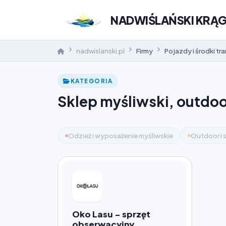
NADWIŚLAŃSKI KRĄ
nadwislanski.pl
Firmy
Pojazdy i środki tr
KATEGORIA
Sklep myśliwski, outdoor
Odzież i wyposażenie myśliwskie
Outdoor i s
Oko Lasu - sprzęt
obserwacyjny