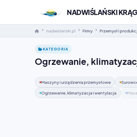
NADWIŚLAŃSKI KRĄ
nadwislanski.pl
Firmy
Przemysł i produkc
KATEGORIA
Ogrzewanie, klimatyzacj
Maszyny i urządzenia przemysłowe
Surowce,
Ogrzewanie, klimatyzacja i wentylacja
Maszy