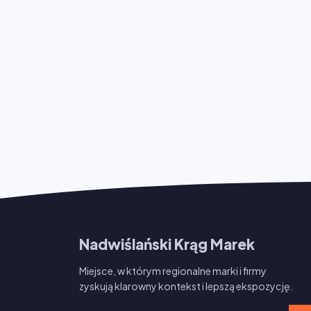
Nadwiślański Krąg Marek
Miejsce, w którym regionalne marki i firmy
zyskują klarowny kontekst i lepszą ekspozycję.