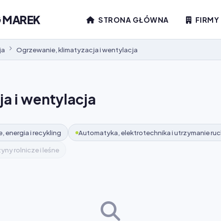
G MAREK
STRONA GŁÓWNA
FIRMY
ja
Ogrzewanie, klimatyzacja i wentylacja
a i wentylacja
 energia i recykling
Automatyka, elektrotechnika i utrzymanie ru
ny rolnicze i leśne