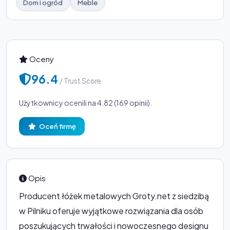
Dom i ogród
Meble
Oceny
96.4
/ Trust Score
Użytkownicy ocenili na 4.82 (169 opinii).
Oceń firmę
Opis
Producent łóżek metalowych Groty.net z siedzibą
w Pilniku oferuje wyjątkowe rozwiązania dla osób
poszukujących trwałości i nowoczesnego designu