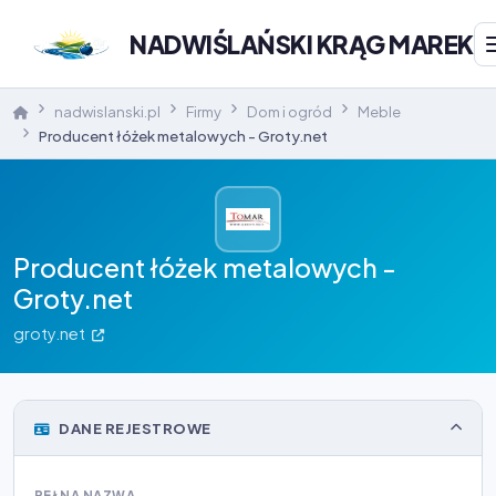
NADWIŚLAŃSKI KRĄG MAREK
nadwislanski.pl
Firmy
Dom i ogród
Meble
Producent łóżek metalowych - Groty.net
Producent łóżek metalowych -
Groty.net
groty.net
DANE REJESTROWE
PEŁNA NAZWA