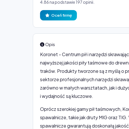
4.86 na podstawie 197 opinii.
Oceń firmę
Opis
Koronet - Centrum pił i narzędzi skrawaj
najwyższej jakości piły taśmowe do drewn
traków. Produkty tworzone są z myślą o prec
sektorze profesjonalnych narzędzi skraw
zarówno w małych warsztatach, jak i du
i wydajność są kluczowe.
Oprócz szerokiej gamy pił taśmowych, Ko
spawalnicze, takie jak druty MIG oraz TIG
spawalnicze gwarantują doskonałą jakość