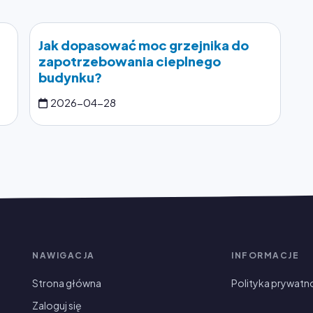
Jak dopasować moc grzejnika do
zapotrzebowania cieplnego
budynku?
2026-04-28
NAWIGACJA
INFORMACJE
Strona główna
Polityka prywatn
Zaloguj się