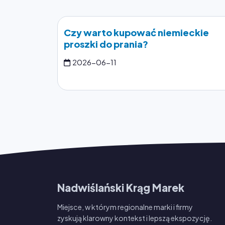
Czy warto kupować niemieckie
proszki do prania?
2026-06-11
Nadwiślański Krąg Marek
Miejsce, w którym regionalne marki i firmy
zyskują klarowny kontekst i lepszą ekspozycję.