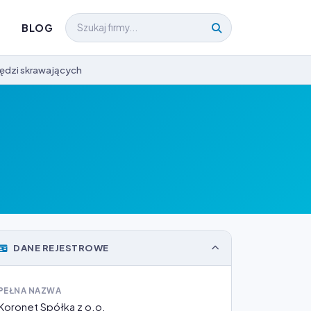
BLOG
rzędzi skrawających
DANE REJESTROWE
PEŁNA NAZWA
Koronet Spółka z o.o.