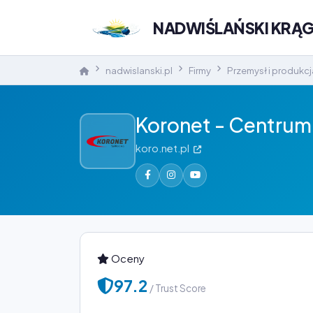
NADWIŚLAŃSKI KRĄ
nadwislanski.pl
Firmy
Przemysł i produkcj
Koronet - Centrum p
koro.net.pl
Oceny
97.2
/ Trust Score