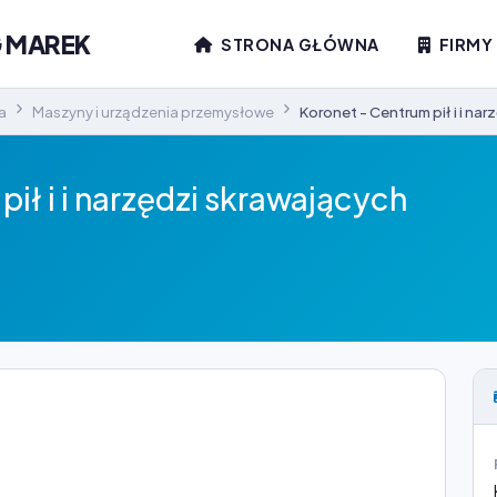
G MAREK
STRONA GŁÓWNA
FIRMY
a
Maszyny i urządzenia przemysłowe
Koronet - Centrum pił i i na
ił i i narzędzi skrawających