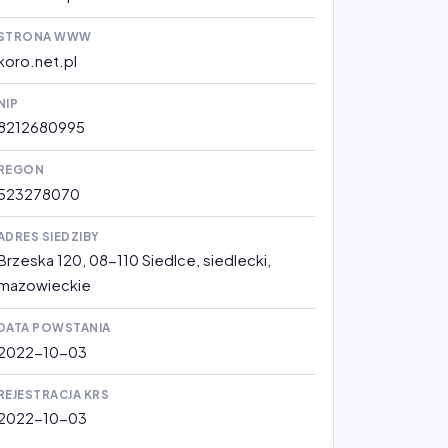
STRONA WWW
koro.net.pl
NIP
8212680995
REGON
523278070
ADRES SIEDZIBY
Brzeska 120, 08-110 Siedlce, siedlecki,
mazowieckie
DATA POWSTANIA
2022-10-03
REJESTRACJA KRS
2022-10-03