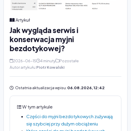
Artykuł
Jak wygląda serwis i
konserwacja myjni
bezdotykowej?
2026-06-15
4 minuty
Pozostałe
Autor artykułu:
Piotr Kowalski
Ostatnia aktualizacja wpisu:
06.08.2026, 12:42
W tym artykule
Części do myjni bezdotykowych zużywają
się szybciej przy dużym obciążeniu
Które części do myjni bezdotykowych