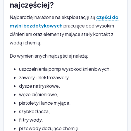
najczęściej?
Najbardziej narażone na eksploatację są
części do
myjni bezdotykowych
pracujące pod wysokim
ciśnieniem oraz elementy mające stały kontakt z
wodą i chemią.
Do wymienianych najczęściej należą:
uszczelnienia pomp wysokociśnieniowych,
zawory i elektrozawory,
dysze natryskowe,
węże ciśnieniowe,
pistolety i lance myjące,
szybkozłącza,
filtry wody,
przewody dozujące chemię.