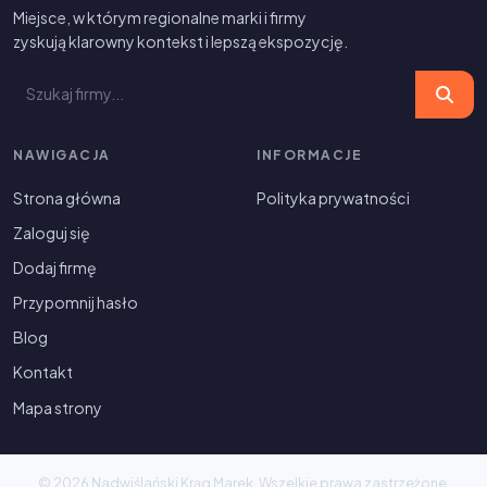
Miejsce, w którym regionalne marki i firmy
zyskują klarowny kontekst i lepszą ekspozycję.
NAWIGACJA
INFORMACJE
Strona główna
Polityka prywatności
Zaloguj się
Dodaj firmę
Przypomnij hasło
Blog
Kontakt
Mapa strony
© 2026 Nadwiślański Krąg Marek. Wszelkie prawa zastrzeżone.