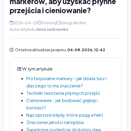
markerów, aby uzyskać płynne
przejścia i cieniowanie?
2026-04-23
3 minuty
Usługi dla firm
Autor artykułu:
Anna Jankowska
Ostatnia aktualizacja wpisu:
04.08.2026, 12:42
W tym artykule
Profesjonalne markery - jak działa tusz i
dlaczego to ma znaczenie?
Techniki tworzenia płynnych przejść
Cieniowanie - jak budować głębię i
kontrast?
Najczęstsze błędy, które psują efekt
Znaczenie jakości narzędzia
Świadome podejście do koloru daje