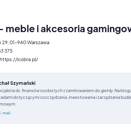
- meble i akcesoria gaming
k 29, 01-940 Warszawa
83 375
ttps://icobra.pl/
chał Szymański
cjalista ds. finansów osobistych z zamiłowaniem do giełdy. Na blogu 
adami dotyczącymi oszczędzania, inwestowania i zarządzania bud
mowym.
E-mail