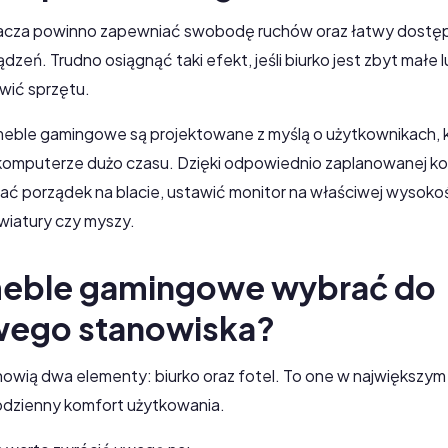
acza powinno zapewniać swobodę ruchów oraz łatwy dostę
dzeń. Trudno osiągnąć taki efekt, jeśli biurko jest zbyt małe 
wić sprzętu.
ble gamingowe są projektowane z myślą o użytkownikach, 
komputerze dużo czasu. Dzięki odpowiednio zaplanowanej kon
ać porządek na blacie, ustawić monitor na właściwej wysokoś
awiatury czy myszy.
meble gamingowe wybrać do
ego stanowiska?
wią dwa elementy: biurko oraz fotel. To one w największym
odzienny komfort użytkowania.