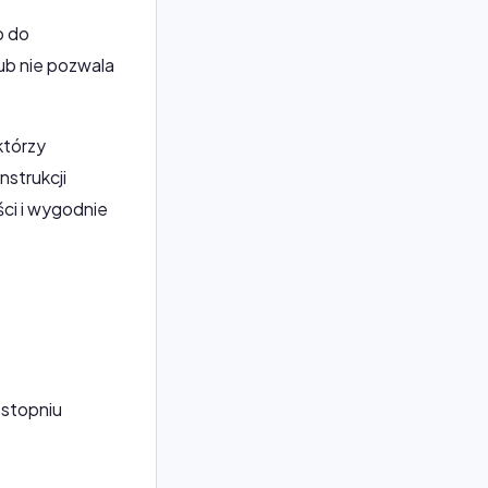
p do
lub nie pozwala
którzy
strukcji
ci i wygodnie
 stopniu