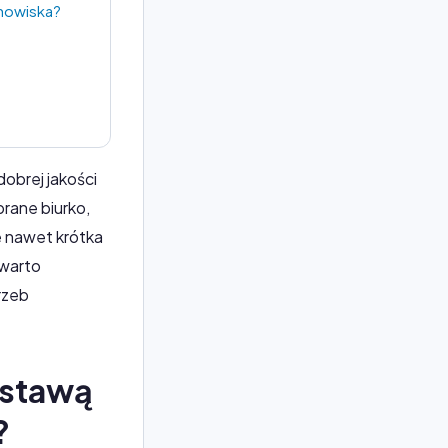
nowiska?
obrej jakości
brane biurko,
e nawet krótka
 warto
rzeb
dstawą
?