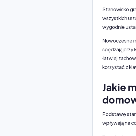
Stanowisko gr
wszystkich urzą
wygodnie usta
Nowoczesne me
spędzają przy 
łatwiej zachow
korzystać z kl
Jakie 
domow
Podstawę stano
wpływają na c