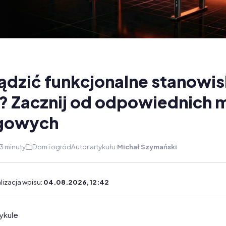
ządzić funkcjonalne stanowi
? Zacznij od odpowiednich 
gowych
3 minuty
Dom i ogród
Autor artykułu:
Michał Szymański
lizacja wpisu:
04.08.2026, 12:42
ykule