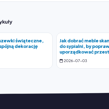
ykuły
szewki świąteczne,
Jak dobrać meble sk
spójną dekorację
do sypialni, by popra
uporządkować przes
2026-07-03