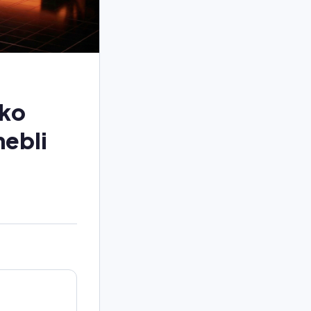
sko
mebli