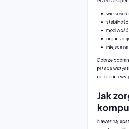
Przed zakupem
wielkość bl
stabilność 
możliwość 
organizac
miejsce na
Dobrze dobrane
przede wszyst
codzienna wyg
Jak zo
kompu
Nawet najlepsz