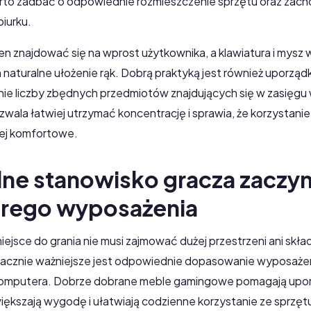
rto zadbać o odpowiednie rozmieszczenie sprzętu oraz zach
biurku.
en znajdować się na wprost użytkownika, a klawiatura i mysz 
 naturalne ułożenie rąk. Dobrą praktyką jest również uporząd
nie liczby zbędnych przedmiotów znajdujących się w zasięgu 
zwala łatwiej utrzymać koncentrację i sprawia, że korzystani
ziej komfortowe.
e stanowisko gracza zaczyn
rego wyposażenia
ejsce do grania nie musi zajmować dużej przestrzeni ani skład
acznie ważniejsze jest odpowiednie dopasowanie wyposaże
 komputera. Dobrze dobrane meble gamingowe pomagają up
iększają wygodę i ułatwiają codzienne korzystanie ze sprzęt