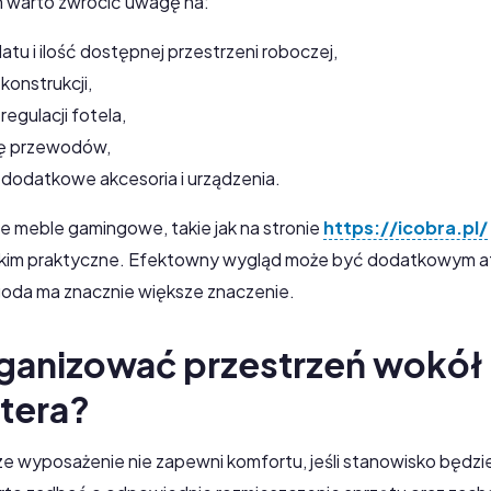
 warto zwrócić uwagę na:
atu i ilość dostępnej przestrzeni roboczej,
konstrukcji,
regulacji fotela,
ję przewodów,
 dodatkowe akcesoria i urządzenia.
 meble gamingowe, takie jak na stronie
https://icobra.pl/
kim praktyczne. Efektowny wygląd może być dodatkowym a
oda ma znacznie większe znaczenie.
rganizować przestrzeń wokół
tera?
e wyposażenie nie zapewni komfortu, jeśli stanowisko będzi