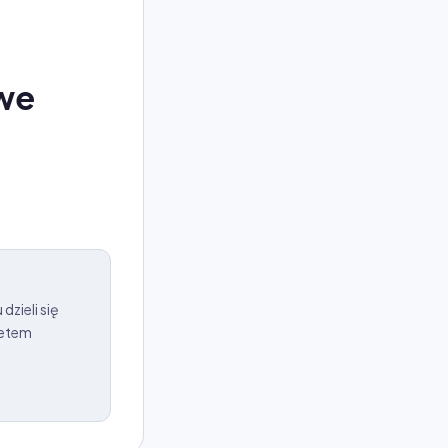
owe
dzieli się
żetem