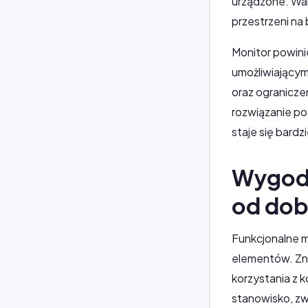
urządzone. Wa
przestrzeni na 
Monitor powini
umożliwiającym
oraz ogranicze
rozwiązanie po
staje się bard
Wygodn
od dob
Funkcjonalne mi
elementów. Zn
korzystania z
stanowisko, zw