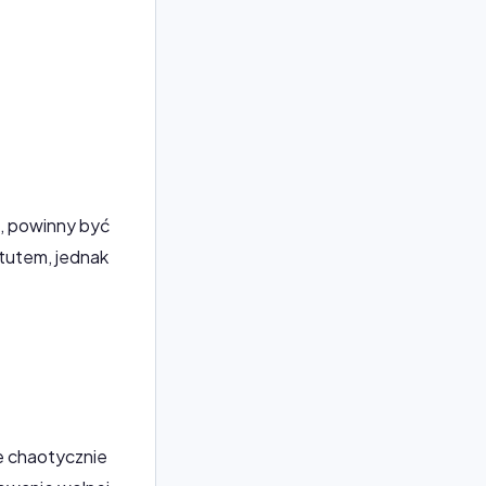
, powinny być
tutem, jednak
e chaotycznie