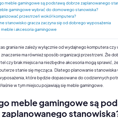
go meble gamingowe są podstawą dobrze zaplanowanego sta
meble gamingowe wybrać do domowego stanowiska?
rganizować przestrzeń wokół komputera?
e stanowisko gracza zaczyna się od dobrego wyposażenia
 meble i akcesoria gamingowe
s grania nie zależy wyłącznie od wydajnego komputera czy d
 znaczenie ma również sposób organizacji przestrzeni. Źle do
el czy brak miejsca na niezbędne akcesoria mogą sprawić, ż
puterze stanie się męcząca. Dlatego planowanie stanowiska
wyposażenia, które będzie dopasowane do codziennych pot
łaśnie w tym miejscu pojawiają się meble gamingowe.
go meble gamingowe są po
 zaplanowanego stanowiska