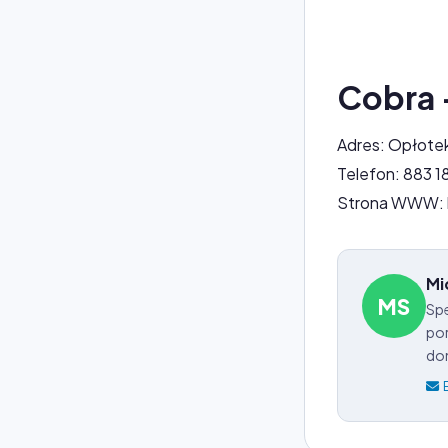
Cobra 
Adres: Opłote
Telefon: 883 1
Strona WWW: h
Mi
MS
Spe
por
do