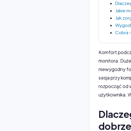
Dlacze
Jakie 
Jak zo
Wygodn
Cobra -
Komfort podcza
monitora. Duże
niewygodny fot
sesja przy kom
rozpocząć od 
użytkownika. W
Dlacze
dobrze