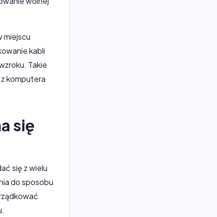
owanie wolnej
w miejscu
kowanie kabli
wzroku. Takie
e z komputera
a się
ać się z wielu
nia do sposobu
orządkować
u.