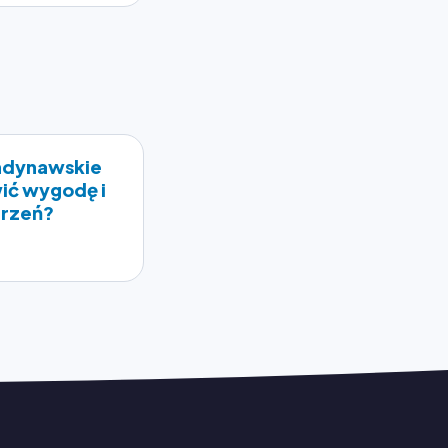
andynawskie
wić wygodę i
trzeń?