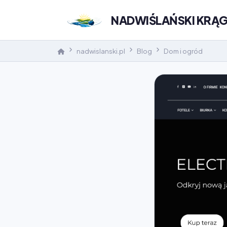
NADWIŚLAŃSKI KRĄ
nadwislanski.pl
Blog
Dom i ogród