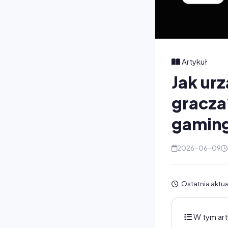
Artykuł
Jak ur
gracza
gamin
2026-06-09
Ostatnia aktua
W tym art