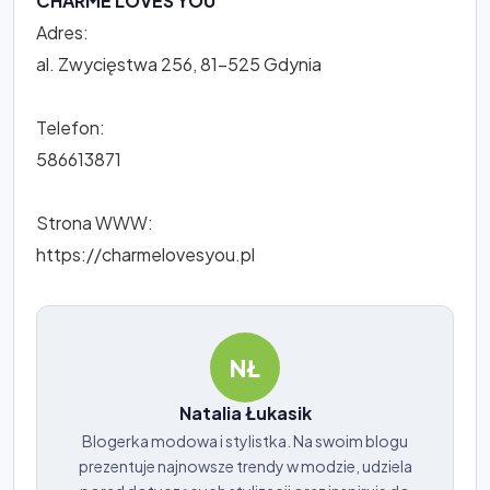
CHARME LOVES YOU
Adres:
al. Zwycięstwa 256, 81-525 Gdynia
Telefon:
586613871
Strona WWW:
https://charmelovesyou.pl
NŁ
Natalia Łukasik
Blogerka modowa i stylistka. Na swoim blogu
prezentuje najnowsze trendy w modzie, udziela