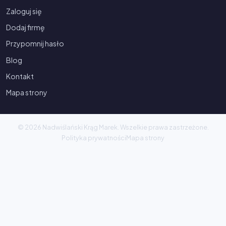
Zaloguj się
Dodaj firmę
Przypomnij hasło
Blog
Kontakt
Mapa strony
© 2026 Nadwiślański Krąg Marek. Wszelkie prawa zastrzeżone.
Polityka prywatności
Mapa strony