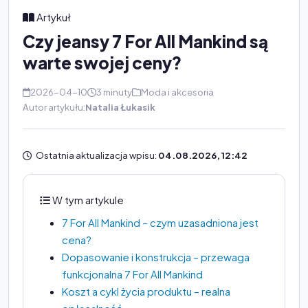
Artykuł
Czy jeansy 7 For All Mankind są
warte swojej ceny?
2026-04-10
3 minuty
Moda i akcesoria
Autor artykułu:
Natalia Łukasik
Ostatnia aktualizacja wpisu:
04.08.2026, 12:42
W tym artykule
7 For All Mankind – czym uzasadniona jest
cena?
Dopasowanie i konstrukcja – przewaga
funkcjonalna 7 For All Mankind
Koszt a cykl życia produktu – realna