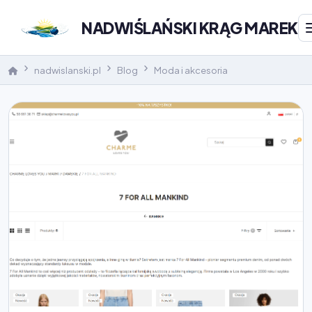
NADWIŚLAŃSKI KRĄG MAREK
nadwislanski.pl
Blog
Moda i akcesoria